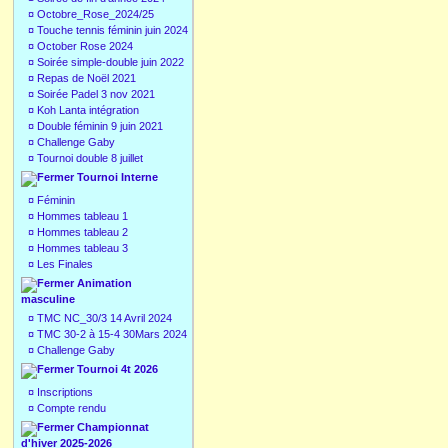
¤
Octobre_Rose_2024/25
¤
Touche tennis féminin juin 2024
¤
October Rose 2024
¤
Soirée simple-double juin 2022
¤
Repas de Noël 2021
¤
Soirée Padel 3 nov 2021
¤
Koh Lanta intégration
¤
Double féminin 9 juin 2021
¤
Challenge Gaby
¤
Tournoi double 8 juillet
Tournoi Interne
¤
Féminin
¤
Hommes tableau 1
¤
Hommes tableau 2
¤
Hommes tableau 3
¤
Les Finales
Animation
masculine
¤
TMC NC_30/3 14 Avril 2024
¤
TMC 30-2 à 15-4 30Mars 2024
¤
Challenge Gaby
Tournoi 4t 2026
¤
Inscriptions
¤
Compte rendu
Championnat
d'hiver 2025-2026