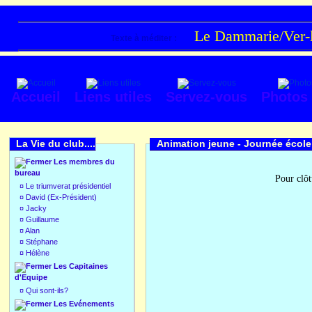
Le Dammarie/Ver-lè
Texte à méditer :
Accueil
Liens utiles
Servez-vous
Photos
La Vie du club....
Animation jeune -
Journée école
Les membres du
bureau
Pour clôt
¤
Le triumverat présidentiel
¤
David (Ex-Président)
¤
Jacky
¤
Guillaume
¤
Alan
¤
Stéphane
¤
Hélène
Les Capitaines
d'Equipe
¤
Qui sont-ils?
Les Evénements