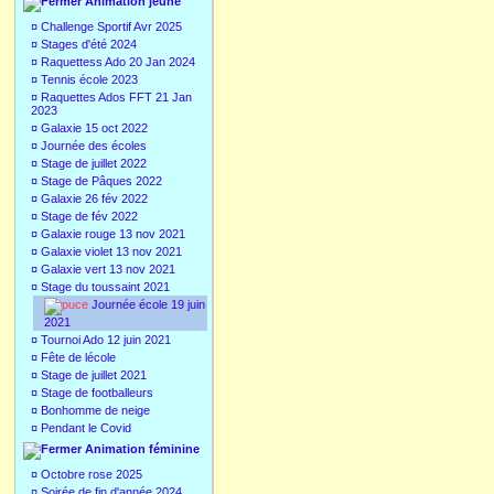
Animation jeune
¤
Challenge Sportif Avr 2025
¤
Stages d'été 2024
¤
Raquettess Ado 20 Jan 2024
¤
Tennis école 2023
¤
Raquettes Ados FFT 21 Jan
2023
¤
Galaxie 15 oct 2022
¤
Journée des écoles
¤
Stage de juillet 2022
¤
Stage de Pâques 2022
¤
Galaxie 26 fév 2022
¤
Stage de fév 2022
¤
Galaxie rouge 13 nov 2021
¤
Galaxie violet 13 nov 2021
¤
Galaxie vert 13 nov 2021
¤
Stage du toussaint 2021
Journée école 19 juin
2021
¤
Tournoi Ado 12 juin 2021
¤
Fête de lécole
¤
Stage de juillet 2021
¤
Stage de footballeurs
¤
Bonhomme de neige
¤
Pendant le Covid
Animation féminine
¤
Octobre rose 2025
¤
Soirée de fin d'année 2024