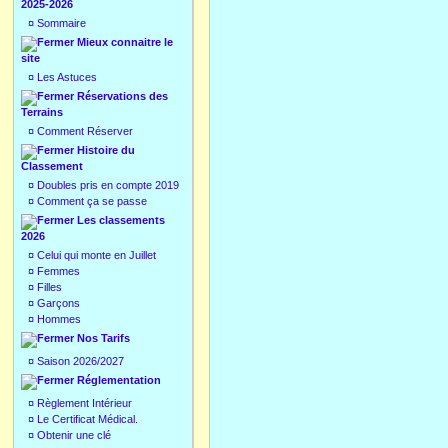
2025-2026
¤
Sommaire
Mieux connaitre le
site
¤
Les Astuces
Réservations des
Terrains
¤
Comment Réserver
Histoire du
Classement
¤
Doubles pris en compte 2019
¤
Comment ça se passe
Les classements
2026
¤
Celui qui monte en Juillet
¤
Femmes
¤
Filles
¤
Garçons
¤
Hommes
Nos Tarifs
¤
Saison 2026/2027
Réglementation
¤
Règlement Intérieur
¤
Le Certificat Médical.
¤
Obtenir une clé