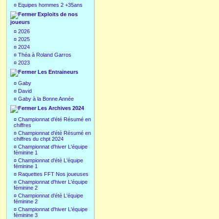
¤
Equipes hommes 2 +35ans
Exploits de nos
joueurs
¤
2026
¤
2025
¤
2024
¤
Théa à Roland Garros
¤
2023
Les Entraineurs
¤
Gaby
¤
David
¤
Gaby à la Bonne Année
Les Archives 2024
¤
Championnat d'été Résumé en
chiffres
¤
Championnat d'été Résumé en
chiffres du chpt 2024
¤
Championnat d'hiver L'équipe
féminine 1
¤
Championnat d'été L'équipe
féminine 1
¤
Raquettes FFT Nos joueuses
¤
Championnat d'hiver L'équipe
féminine 2
¤
Championnat d'été L'équipe
féminine 2
¤
Championnat d'hiver L'équipe
féminine 3