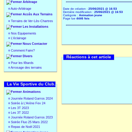
Arbitrage
¤
Auto-Arbitrage
Date de création :
25/06/2021 @ 16:53
Dernière modification :
25/06/2021 @ 16:53
Accès Aux Terrains
Catégorie :
Animation jeune
Page lue
4446 fois
¤
Terrains de Ver-Lès-Chartres
Les Installations
¤
Nos Equipements
¤
L'éclairage
Nous Contacter
¤
Comment Faire?
Divers
Réactions à cet article
¤
Pour les fêtards
¤
Arrosage des terrains
La Vie Sportive du Club.
Animations
¤
Journée Roland Garros 2024
¤
Soirée à L'Arène Fev 24
¤
Les 3T 2023
¤
Les 3T 2022
¤
Journée Roland Garros 2023
¤
Soirée Fluo 25 Mars 2022
¤
Repas de Noël 2021