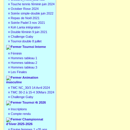
¤
Touche tennis féminin juin 2024
¤
October Rose 2024
¤
Soirée simple-double juin 2022
¤
Repas de Noël 2021
¤
Soirée Padel 3 nov 2021
¤
Koh Lanta intégration
¤
Double féminin 9 juin 2021
¤
Challenge Gaby
¤
Tournoi double 8 juillet
Tournoi Interne
¤
Féminin
¤
Hommes tableau 1
¤
Hommes tableau 2
¤
Hommes tableau 3
¤
Les Finales
Animation
masculine
¤
TMC NC_30/3 14 Avril 2024
¤
TMC 30-2 à 15-4 30Mars 2024
¤
Challenge Gaby
Tournoi 4t 2026
¤
Inscriptions
¤
Compte rendu
Championnat
d'hiver 2025-2026
¤
Equipe femmes 1 +35 ans