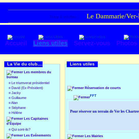
Le Dammarie/Ver-lè
Texte à méditer :
Accueil
Liens utiles
Servez-vous
Photos
La Vie du club....
Liens utiles
Les membres du
bureau
¤
Le triumverat présidentiel
¤
David (Ex-Président)
Réservation de courts
¤
Jacky
FFT
¤
Guillaume
¤
Alan
¤
Stéphane
Pour réserver un terrain de Ver les Chartre
¤
Hélène
Les Capitaines
d'Equipe
¤
Qui sont-ils?
Les Evénements
Les Mairies