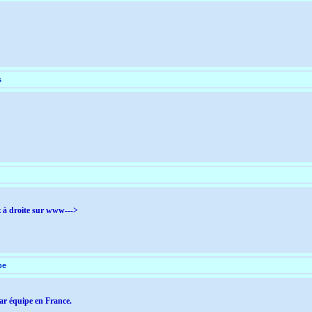
s
z à droite sur www--->
pe
par équipe en France.