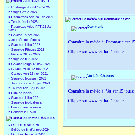
Animation jeune
¤
Challenge Sportif Avr 2025
¤
Stages d'été 2024
¤
Raquettess Ado 20 Jan 2024
La météo sur Dammarie et Ver
¤
Tennis école 2023
¤
Raquettes Ados FFT 21 Jan
Dammarie
2023
¤
Galaxie 15 oct 2022
¤
Journée des écoles
Connaître la météo à Dammarie sur 15
¤
Stage de juillet 2022
¤
Stage de Pâques 2022
Cliquez sur www en bas à droite
¤
Galaxie 26 fév 2022
¤
Stage de fév 2022
¤
Galaxie rouge 13 nov 2021
¤
Galaxie violet 13 nov 2021
¤
Galaxie vert 13 nov 2021
Ver-Lès-Chartres
¤
Stage du toussaint 2021
¤
Journée école 19 juin 2021
¤
Tournoi Ado 12 juin 2021
Connaître la météo à Ver sur 15 jours:
¤
Fête de lécole
¤
Stage de juillet 2021
Cliquez sur www en bas à droite
¤
Stage de footballeurs
¤
Bonhomme de neige
¤
Pendant le Covid
Animation féminine
¤
Octobre rose 2025
¤
Soirée de fin d'année 2024
¤
Octobre_Rose_2024/25