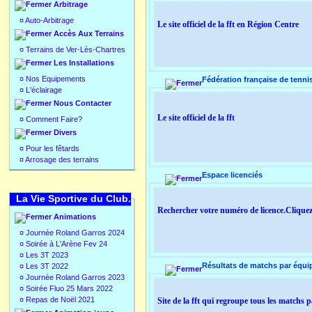
Arbitrage
¤
Auto-Arbitrage
Le site officiel de la fft en Région Centre
Accès Aux Terrains
¤
Terrains de Ver-Lès-Chartres
Les Installations
¤
Nos Equipements
Fédération française de tenni
¤
L'éclairage
Nous Contacter
Le site officiel de la fft
¤
Comment Faire?
Divers
¤
Pour les fêtards
¤
Arrosage des terrains
Espace licenciés
La Vie Sportive du Club.
Rechercher votre numéro de licence.Clique
Animations
¤
Journée Roland Garros 2024
¤
Soirée à L'Arène Fev 24
¤
Les 3T 2023
Résultats de matchs par équi
¤
Les 3T 2022
¤
Journée Roland Garros 2023
¤
Soirée Fluo 25 Mars 2022
¤
Repas de Noël 2021
Site de la fft qui regroupe tous les matchs 