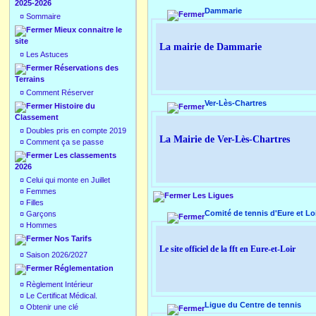
2025-2026
Dammarie
¤
Sommaire
Mieux connaitre le
site
La mairie de Dammarie
¤
Les Astuces
Réservations des
Terrains
¤
Comment Réserver
Ver-Lès-Chartres
Histoire du
Classement
¤
Doubles pris en compte 2019
La Mairie de Ver-Lès-Chartres
¤
Comment ça se passe
Les classements
2026
¤
Celui qui monte en Juillet
¤
Femmes
Les Ligues
¤
Filles
Comité de tennis d'Eure et Lo
¤
Garçons
¤
Hommes
Nos Tarifs
Le site officiel de la fft en Eure-et-Loir
¤
Saison 2026/2027
Réglementation
¤
Règlement Intérieur
¤
Le Certificat Médical.
Ligue du Centre de tennis
¤
Obtenir une clé