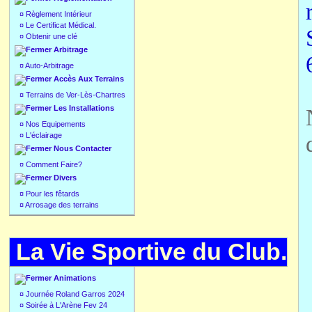
¤
Règlement Intérieur
¤
Le Certificat Médical.
¤
Obtenir une clé
Arbitrage
¤
Auto-Arbitrage
Accès Aux Terrains
¤
Terrains de Ver-Lès-Chartres
Les Installations
¤
Nos Equipements
¤
L'éclairage
Nous Contacter
¤
Comment Faire?
Divers
¤
Pour les fêtards
¤
Arrosage des terrains
La Vie Sportive du Club.
Animations
¤
Journée Roland Garros 2024
¤
Soirée à L'Arène Fev 24