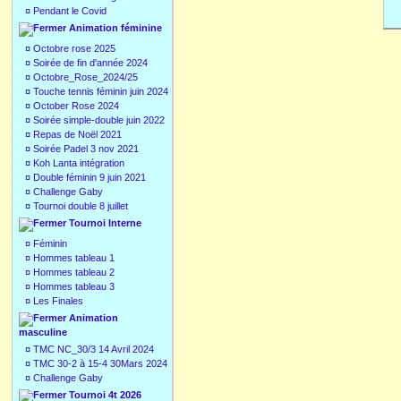
¤
Pendant le Covid
Animation féminine
¤
Octobre rose 2025
¤
Soirée de fin d'année 2024
¤
Octobre_Rose_2024/25
¤
Touche tennis féminin juin 2024
¤
October Rose 2024
¤
Soirée simple-double juin 2022
¤
Repas de Noël 2021
¤
Soirée Padel 3 nov 2021
¤
Koh Lanta intégration
¤
Double féminin 9 juin 2021
¤
Challenge Gaby
¤
Tournoi double 8 juillet
Tournoi Interne
¤
Féminin
¤
Hommes tableau 1
¤
Hommes tableau 2
¤
Hommes tableau 3
¤
Les Finales
Animation
masculine
¤
TMC NC_30/3 14 Avril 2024
¤
TMC 30-2 à 15-4 30Mars 2024
¤
Challenge Gaby
Tournoi 4t 2026