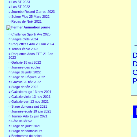
¤
Les 3T 2023
¤
Les 3T 2022
¤
Journée Roland Garros 2023
¤
Soirée Fluo 25 Mars 2022
¤
Repas de Noël 2021
Animation jeune
¤
Challenge Sportif Avr 2025
¤
Stages d'été 2024
¤
Raquettess Ado 20 Jan 2024
¤
Tennis école 2023
D
¤
Raquettes Ados FFT 21 Jan
2023
D
¤
Galaxie 15 oct 2022
¤
Journée des écoles
C
¤
Stage de juillet 2022
¤
Stage de Pâques 2022
P
¤
Galaxie 26 fév 2022
¤
Stage de fév 2022
¤
Galaxie rouge 13 nov 2021
¤
Galaxie violet 13 nov 2021
¤
Galaxie vert 13 nov 2021
¤
Stage du toussaint 2021
¤
Journée école 19 juin 2021
¤
Tournoi Ado 12 juin 2021
¤
Fête de lécole
¤
Stage de juillet 2021
¤
Stage de footballeurs
¤
Bonhomme de neige