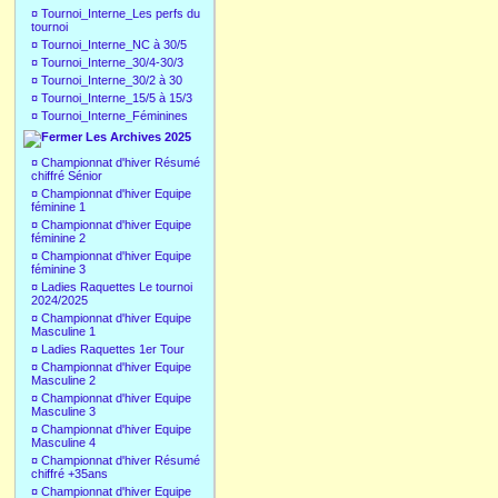
¤
Tournoi_Interne_Les perfs du
tournoi
¤
Tournoi_Interne_NC à 30/5
¤
Tournoi_Interne_30/4-30/3
¤
Tournoi_Interne_30/2 à 30
¤
Tournoi_Interne_15/5 à 15/3
¤
Tournoi_Interne_Féminines
Les Archives 2025
¤
Championnat d'hiver Résumé
chiffré Sénior
¤
Championnat d'hiver Equipe
féminine 1
¤
Championnat d'hiver Equipe
féminine 2
¤
Championnat d'hiver Equipe
féminine 3
¤
Ladies Raquettes Le tournoi
2024/2025
¤
Championnat d'hiver Equipe
Masculine 1
¤
Ladies Raquettes 1er Tour
¤
Championnat d'hiver Equipe
Masculine 2
¤
Championnat d'hiver Equipe
Masculine 3
¤
Championnat d'hiver Equipe
Masculine 4
¤
Championnat d'hiver Résumé
chiffré +35ans
¤
Championnat d'hiver Equipe