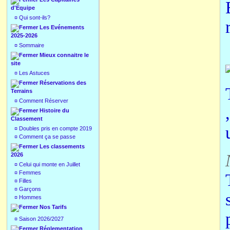
d'Equipe
¤
Qui sont-ils?
Les Evénements
2025-2026
¤
Sommaire
Mieux connaitre le
site
¤
Les Astuces
Réservations des
Terrains
¤
Comment Réserver
Histoire du
Classement
¤
Doubles pris en compte 2019
¤
Comment ça se passe
Les classements
2026
¤
Celui qui monte en Juillet
¤
Femmes
¤
Filles
¤
Garçons
¤
Hommes
Nos Tarifs
¤
Saison 2026/2027
Réglementation