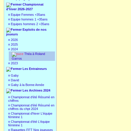
Championnat
d'hiver 2026-2027
¤
Equipe Femmes +35ans
¤
Equipe hommes 1 +35ans
¤
Equipes hommes 2 +35ans
Exploits de nos
joueurs
¤
2026
¤
2025
¤
2024
Théa à Roland
Garros
¤
2023
Les Entraineurs
¤
Gaby
¤
David
¤
Gaby à la Bonne Année
Les Archives 2024
¤
Championnat d'été Résumé en
chiffres
¤
Championnat d'été Résumé en
chiffres du chpt 2024
¤
Championnat d'hiver L'équipe
féminine 1
¤
Championnat d'été L'équipe
féminine 1
¤
Raquettes FFT Nos joueuses