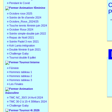
¤
Pendant le Covid
C
Animation féminine
P
¤
Octobre rose 2025
¤
Soirée de fin d'année 2024
¤
Octobre_Rose_2024/25
¤
Touche tennis féminin juin 2024
¤
October Rose 2024
¤
Soirée simple-double juin 2022
¤
Repas de Noël 2021
¤
Soirée Padel 3 nov 2021
¤
Koh Lanta intégration
¤
Double féminin 9 juin 2021
¤
Challenge Gaby
¤
Tournoi double 8 juillet
Tournoi Interne
¤
Féminin
¤
Hommes tableau 1
¤
Hommes tableau 2
¤
Hommes tableau 3
¤
Les Finales
Animation
masculine
¤
TMC NC_30/3 14 Avril 2024
¤
TMC 30-2 à 15-4 30Mars 2024
¤
Challenge Gaby
Tournoi 4t 2026