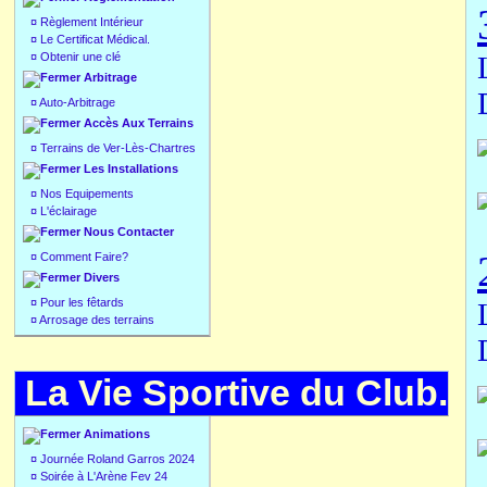
¤
Règlement Intérieur
¤
Le Certificat Médical.
¤
Obtenir une clé
Arbitrage
¤
Auto-Arbitrage
Accès Aux Terrains
¤
Terrains de Ver-Lès-Chartres
Les Installations
¤
Nos Equipements
¤
L'éclairage
Nous Contacter
¤
Comment Faire?
Divers
¤
Pour les fêtards
¤
Arrosage des terrains
La Vie Sportive du Club.
Animations
¤
Journée Roland Garros 2024
¤
Soirée à L'Arène Fev 24