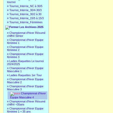
tournoi
¤
Tournoi_Interne_NC à 30/5
¤
Tournoi_Interne_30/4-30/3
¤
Tournoi_Interne_30/2 à 30
¤
Tournoi_Interne_15/5 à 15/3
¤
Tournoi_Interne_Féminines
Les Archives 2025
¤
Championnat d'hiver Résumé
chiffré Sénior
¤
Championnat d'hiver Equipe
féminine 1
¤
Championnat d'hiver Equipe
féminine 2
¤
Championnat d'hiver Equipe
féminine 3
¤
Ladies Raquettes Le tournoi
2024/2025
¤
Championnat d'hiver Equipe
Masculine 1
¤
Ladies Raquettes 1er Tour
¤
Championnat d'hiver Equipe
Masculine 2
¤
Championnat d'hiver Equipe
Masculine 3
Championnat d'hiver
Equipe Masculine 4
¤
Championnat d'hiver Résumé
chiffré +35ans
¤
Championnat d'hiver Equipe
féminine 1 + 35 ans