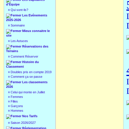
d'Equipe
¤
Qui sont-ils?
Les Evénements
2025-2026
¤
Sommaire
Mieux connaitre le
site
¤
Les Astuces
Réservations des
Terrains
¤
Comment Réserver
Histoire du
Classement
¤
Doubles pris en compte 2019
¤
Comment ça se passe
Les classements
2026
¤
Celui qui monte en Juillet
¤
Femmes
¤
Filles
¤
Garçons
¤
Hommes
Nos Tarifs
¤
Saison 2026/2027
Réglementation