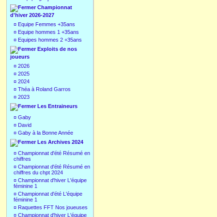
Championnat
d'hiver 2026-2027
¤
Equipe Femmes +35ans
¤
Equipe hommes 1 +35ans
¤
Equipes hommes 2 +35ans
Exploits de nos
joueurs
¤
2026
¤
2025
¤
2024
¤
Théa à Roland Garros
¤
2023
Les Entraineurs
¤
Gaby
¤
David
¤
Gaby à la Bonne Année
Les Archives 2024
¤
Championnat d'été Résumé en
chiffres
¤
Championnat d'été Résumé en
chiffres du chpt 2024
¤
Championnat d'hiver L'équipe
féminine 1
¤
Championnat d'été L'équipe
féminine 1
¤
Raquettes FFT Nos joueuses
¤
Championnat d'hiver L'équipe