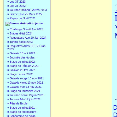
¤
Les 3T 2023
¤
Les 3T 2022
¤
Journée Roland Garros 2023
¤
Soirée Fluo 25 Mars 2022
¤
Repas de Noël 2021
Animation jeune
¤
Challenge Sportif Avr 2025
¤
Stages d'été 2024
¤
Raquettess Ado 20 Jan 2024
¤
Tennis école 2023
¤
Raquettes Ados FFT 21 Jan
2023
¤
Galaxie 15 oct 2022
¤
Journée des écoles
¤
Stage de juillet 2022
¤
Stage de Pâques 2022
¤
Galaxie 26 fév 2022
¤
Stage de fév 2022
¤
Galaxie rouge 13 nov 2021
¤
Galaxie violet 13 nov 2021
¤
Galaxie vert 13 nov 2021
¤
Stage du toussaint 2021
¤
Journée école 19 juin 2021
¤
Tournoi Ado 12 juin 2021
¤
Fête de lécole
D
¤
Stage de juillet 2021
¤
Stage de footballeurs
D
¤
Bonhomme de neige