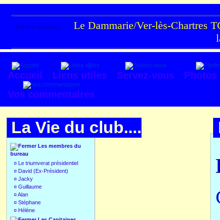
Le Dammarie/Ver-lès-Chartres TC
Texte à méditer :
Accueil
Liens utiles
Servez-vous
Photos
Vos commentaires
La Vie du club....
Les membres du
bureau
¤
Le triumverat présidentiel
¤
David (Ex-Président)
¤
Jacky
¤
Guillaume
¤
Alan
¤
Stéphane
¤
Hélène
Les Capitaines