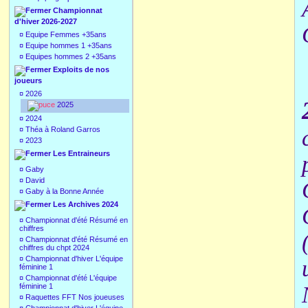
Championnat
d'hiver 2026-2027
¤
Equipe Femmes +35ans
¤
Equipe hommes 1 +35ans
¤
Equipes hommes 2 +35ans
Exploits de nos
joueurs
¤
2026
2025
¤
2024
¤
Théa à Roland Garros
¤
2023
Les Entraineurs
¤
Gaby
¤
David
¤
Gaby à la Bonne Année
Les Archives 2024
¤
Championnat d'été Résumé en
chiffres
¤
Championnat d'été Résumé en
chiffres du chpt 2024
¤
Championnat d'hiver L'équipe
féminine 1
¤
Championnat d'été L'équipe
féminine 1
¤
Raquettes FFT Nos joueuses