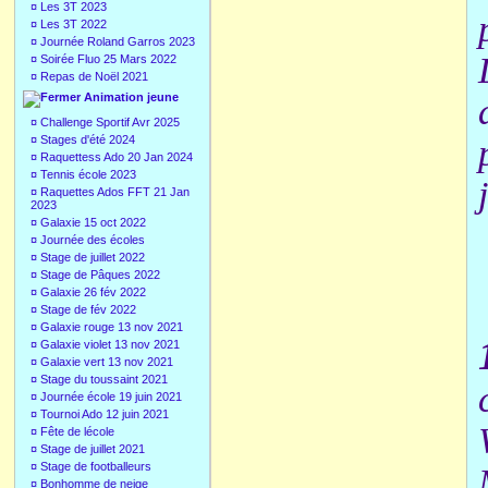
¤
Les 3T 2023
¤
Les 3T 2022
¤
Journée Roland Garros 2023
¤
Soirée Fluo 25 Mars 2022
¤
Repas de Noël 2021
Animation jeune
¤
Challenge Sportif Avr 2025
¤
Stages d'été 2024
¤
Raquettess Ado 20 Jan 2024
¤
Tennis école 2023
¤
Raquettes Ados FFT 21 Jan
2023
¤
Galaxie 15 oct 2022
¤
Journée des écoles
¤
Stage de juillet 2022
¤
Stage de Pâques 2022
¤
Galaxie 26 fév 2022
¤
Stage de fév 2022
¤
Galaxie rouge 13 nov 2021
¤
Galaxie violet 13 nov 2021
¤
Galaxie vert 13 nov 2021
¤
Stage du toussaint 2021
¤
Journée école 19 juin 2021
¤
Tournoi Ado 12 juin 2021
¤
Fête de lécole
¤
Stage de juillet 2021
¤
Stage de footballeurs
¤
Bonhomme de neige