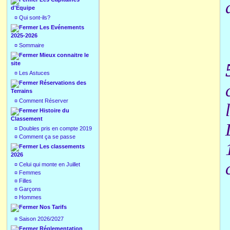
d'Equipe
¤
Qui sont-ils?
Les Evénements
2025-2026
¤
Sommaire
Mieux connaitre le
site
¤
Les Astuces
Réservations des
Terrains
¤
Comment Réserver
Histoire du
Classement
¤
Doubles pris en compte 2019
¤
Comment ça se passe
Les classements
2026
¤
Celui qui monte en Juillet
¤
Femmes
¤
Filles
¤
Garçons
¤
Hommes
Nos Tarifs
¤
Saison 2026/2027
Réglementation