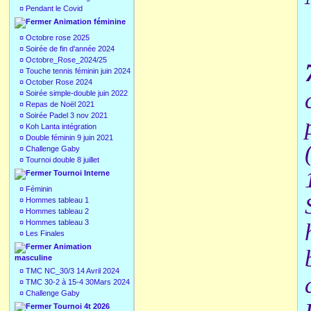
¤
Pendant le Covid
Animation féminine
¤
Octobre rose 2025
¤
Soirée de fin d'année 2024
¤
Octobre_Rose_2024/25
¤
Touche tennis féminin juin 2024
¤
October Rose 2024
¤
Soirée simple-double juin 2022
¤
Repas de Noël 2021
¤
Soirée Padel 3 nov 2021
¤
Koh Lanta intégration
¤
Double féminin 9 juin 2021
¤
Challenge Gaby
¤
Tournoi double 8 juillet
Tournoi Interne
¤
Féminin
¤
Hommes tableau 1
¤
Hommes tableau 2
¤
Hommes tableau 3
¤
Les Finales
Animation
masculine
¤
TMC NC_30/3 14 Avril 2024
¤
TMC 30-2 à 15-4 30Mars 2024
¤
Challenge Gaby
Tournoi 4t 2026