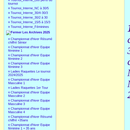
¤
Tournoi_Interne_Les perfs du
tournoi
¤
Tournoi_Interne_NC à 30/5
¤
Tournoi_Interne_30/4-30/3
¤
Tournoi_Interne_30/2 à 30
¤
Tournoi_Interne_15/5 à 15/3
¤
Tournoi_Interne_Féminines
Les Archives 2025
¤
Championnat d'hiver Résumé
chiffré Sénior
¤
Championnat d'hiver Equipe
féminine 1
¤
Championnat d'hiver Equipe
féminine 2
¤
Championnat d'hiver Equipe
féminine 3
¤
Ladies Raquettes Le tournoi
2024/2025
¤
Championnat d'hiver Equipe
Masculine 1
¤
Ladies Raquettes 1er Tour
¤
Championnat d'hiver Equipe
Masculine 2
¤
Championnat d'hiver Equipe
Masculine 3
¤
Championnat d'hiver Equipe
Masculine 4
¤
Championnat d'hiver Résumé
chiffré +35ans
¤
Championnat d'hiver Equipe
féminine 1 + 35 ans