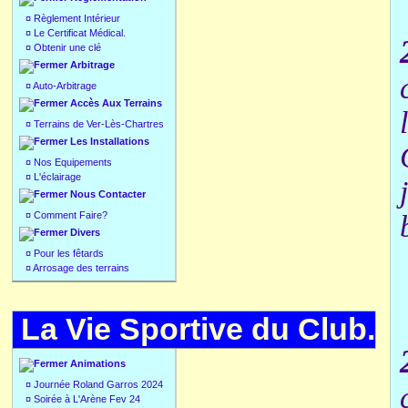
¤
Règlement Intérieur
¤
Le Certificat Médical.
¤
Obtenir une clé
Arbitrage
¤
Auto-Arbitrage
Accès Aux Terrains
¤
Terrains de Ver-Lès-Chartres
Les Installations
¤
Nos Equipements
¤
L'éclairage
Nous Contacter
¤
Comment Faire?
Divers
¤
Pour les fêtards
¤
Arrosage des terrains
La Vie Sportive du Club.
Animations
¤
Journée Roland Garros 2024
¤
Soirée à L'Arène Fev 24