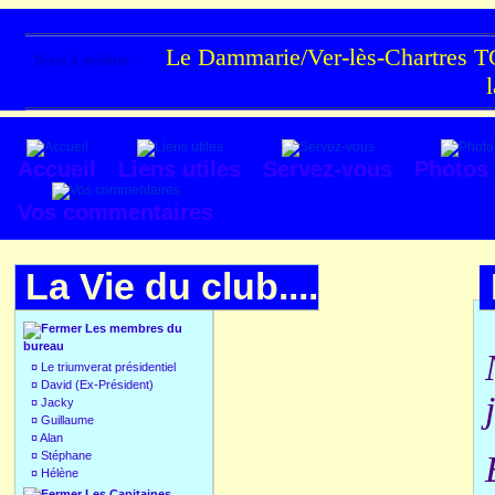
Le Dammarie/Ver-lès-Chartres TC
Texte à méditer :
Accueil
Liens utiles
Servez-vous
Photos
Vos commentaires
La Vie du club....
Les membres du
bureau
¤
Le triumverat présidentiel
¤
David (Ex-Président)
¤
Jacky
¤
Guillaume
¤
Alan
¤
Stéphane
¤
Hélène
Les Capitaines