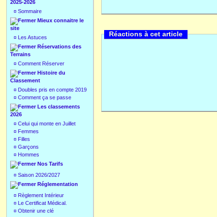
2025-2026
¤
Sommaire
Mieux connaitre le
site
Réactions à cet article
¤
Les Astuces
Réservations des
Terrains
¤
Comment Réserver
Histoire du
Classement
¤
Doubles pris en compte 2019
¤
Comment ça se passe
Les classements
2026
¤
Celui qui monte en Juillet
¤
Femmes
¤
Filles
¤
Garçons
¤
Hommes
Nos Tarifs
¤
Saison 2026/2027
Réglementation
¤
Règlement Intérieur
¤
Le Certificat Médical.
¤
Obtenir une clé