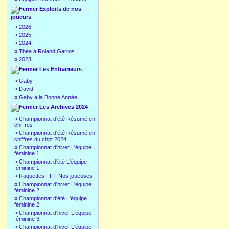
Exploits de nos
joueurs
¤
2026
¤
2025
¤
2024
¤
Théa à Roland Garros
¤
2023
Les Entraineurs
¤
Gaby
¤
David
¤
Gaby à la Bonne Année
Les Archives 2024
¤
Championnat d'été Résumé en
chiffres
¤
Championnat d'été Résumé en
chiffres du chpt 2024
¤
Championnat d'hiver L'équipe
féminine 1
¤
Championnat d'été L'équipe
féminine 1
¤
Raquettes FFT Nos joueuses
¤
Championnat d'hiver L'équipe
féminine 2
¤
Championnat d'été L'équipe
féminine 2
¤
Championnat d'hiver L'équipe
féminine 3
¤
Championnat d'hiver L'équipe