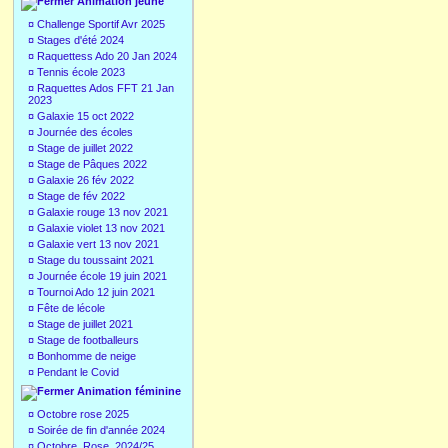
Animation jeune
¤
Challenge Sportif Avr 2025
¤
Stages d'été 2024
¤
Raquettess Ado 20 Jan 2024
¤
Tennis école 2023
¤
Raquettes Ados FFT 21 Jan
2023
¤
Galaxie 15 oct 2022
¤
Journée des écoles
¤
Stage de juillet 2022
¤
Stage de Pâques 2022
¤
Galaxie 26 fév 2022
¤
Stage de fév 2022
¤
Galaxie rouge 13 nov 2021
¤
Galaxie violet 13 nov 2021
¤
Galaxie vert 13 nov 2021
¤
Stage du toussaint 2021
¤
Journée école 19 juin 2021
¤
Tournoi Ado 12 juin 2021
¤
Fête de lécole
¤
Stage de juillet 2021
¤
Stage de footballeurs
¤
Bonhomme de neige
¤
Pendant le Covid
Animation féminine
¤
Octobre rose 2025
¤
Soirée de fin d'année 2024
¤
Octobre_Rose_2024/25