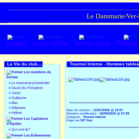
Le Dammarie/Ver-lè
Texte à méditer :
Accueil
Liens utiles
Servez-vous
Photos
La Vie du club....
Tournoi Interne -
Hommes tablea
Les membres du
bureau
¤
Le triumverat présidentiel
¤
David (Ex-Président)
¤
Jacky
¤
Guillaume
¤
Alan
¤
Stéphane
Date de création :
12/01/2026 @ 19:07
¤
Hélène
Dernière modification :
18/05/2026 @ 07:36
Catégorie :
Tournoi Interne
Les Capitaines
Page lue
927 fois
d'Equipe
¤
Qui sont-ils?
Les Evénements