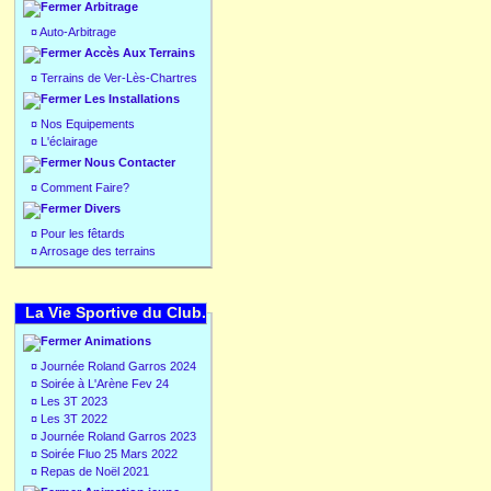
Arbitrage
¤
Auto-Arbitrage
Accès Aux Terrains
¤
Terrains de Ver-Lès-Chartres
Les Installations
¤
Nos Equipements
¤
L'éclairage
Nous Contacter
¤
Comment Faire?
Divers
¤
Pour les fêtards
¤
Arrosage des terrains
La Vie Sportive du Club.
Animations
¤
Journée Roland Garros 2024
¤
Soirée à L'Arène Fev 24
¤
Les 3T 2023
¤
Les 3T 2022
¤
Journée Roland Garros 2023
¤
Soirée Fluo 25 Mars 2022
¤
Repas de Noël 2021