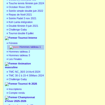
¤
Touche tennis féminin juin 2024
¤
October Rose 2024
¤
Soirée simple-double juin 2022
¤
Repas de Noël 2021
¤
Soirée Padel 3 nov 2021
¤
Koh Lanta intégration
¤
Double féminin 9 juin 2021
¤
Challenge Gaby
¤
Tournoi double 8 juillet
Tournoi Interne
¤
Féminin
Hommes tableau 1
¤
Hommes tableau 2
¤
Hommes tableau 3
¤
Les Finales
Animation
masculine
¤
TMC NC_30/3 14 Avril 2024
¤
TMC 30-2 à 15-4 30Mars 2024
¤
Challenge Gaby
Tournoi 4t 2026
¤
Inscriptions
¤
Compte rendu
Championnat
d'hiver 2025-2026