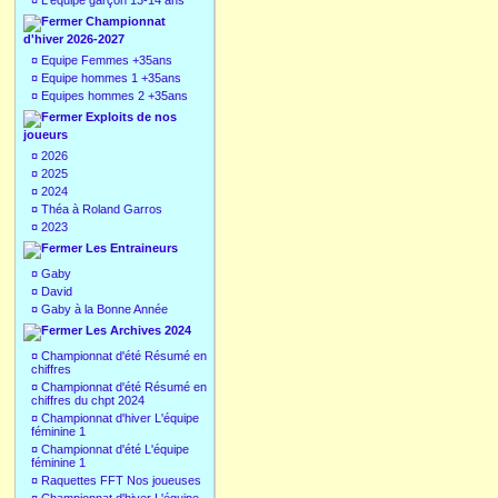
¤
L'équipe garçon 13-14 ans
Championnat
d'hiver 2026-2027
¤
Equipe Femmes +35ans
¤
Equipe hommes 1 +35ans
¤
Equipes hommes 2 +35ans
Exploits de nos
joueurs
¤
2026
¤
2025
¤
2024
¤
Théa à Roland Garros
¤
2023
Les Entraineurs
¤
Gaby
¤
David
¤
Gaby à la Bonne Année
Les Archives 2024
¤
Championnat d'été Résumé en
chiffres
¤
Championnat d'été Résumé en
chiffres du chpt 2024
¤
Championnat d'hiver L'équipe
féminine 1
¤
Championnat d'été L'équipe
féminine 1
¤
Raquettes FFT Nos joueuses