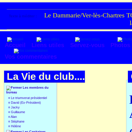
Le Dammarie/Ver-lès-Chartres TC
Texte à méditer :
Accueil
Liens utiles
Servez-vous
Photos
Vos commentaires
La Vie du club....
Les membres du
bureau
¤
Le triumverat présidentiel
¤
David (Ex-Président)
¤
Jacky
¤
Guillaume
¤
Alan
¤
Stéphane
¤
Hélène
Les Capitaines