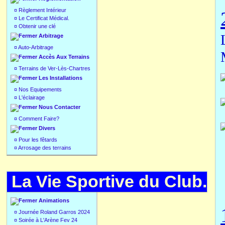
¤
Règlement Intérieur
¤
Le Certificat Médical.
¤
Obtenir une clé
Arbitrage
¤
Auto-Arbitrage
Accès Aux Terrains
¤
Terrains de Ver-Lès-Chartres
Les Installations
¤
Nos Equipements
¤
L'éclairage
Nous Contacter
¤
Comment Faire?
Divers
¤
Pour les fêtards
¤
Arrosage des terrains
La Vie Sportive du Club.
Animations
¤
Journée Roland Garros 2024
¤
Soirée à L'Arène Fev 24