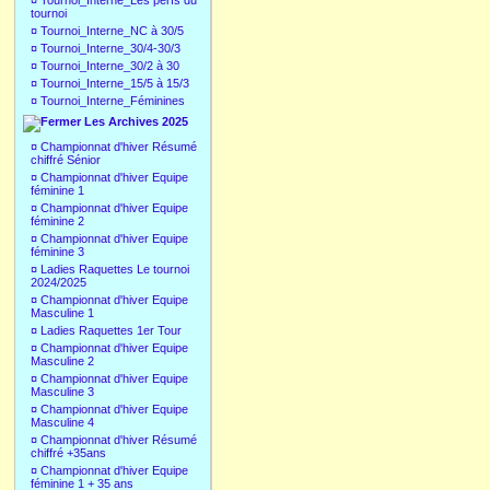
¤
Tournoi_Interne_Les perfs du
tournoi
¤
Tournoi_Interne_NC à 30/5
¤
Tournoi_Interne_30/4-30/3
¤
Tournoi_Interne_30/2 à 30
¤
Tournoi_Interne_15/5 à 15/3
¤
Tournoi_Interne_Féminines
Les Archives 2025
¤
Championnat d'hiver Résumé
chiffré Sénior
¤
Championnat d'hiver Equipe
féminine 1
¤
Championnat d'hiver Equipe
féminine 2
¤
Championnat d'hiver Equipe
féminine 3
¤
Ladies Raquettes Le tournoi
2024/2025
¤
Championnat d'hiver Equipe
Masculine 1
¤
Ladies Raquettes 1er Tour
¤
Championnat d'hiver Equipe
Masculine 2
¤
Championnat d'hiver Equipe
Masculine 3
¤
Championnat d'hiver Equipe
Masculine 4
¤
Championnat d'hiver Résumé
chiffré +35ans
¤
Championnat d'hiver Equipe
féminine 1 + 35 ans