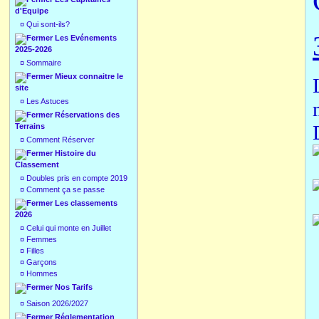
d'Equipe
¤
Qui sont-ils?
Les Evénements
2025-2026
¤
Sommaire
Mieux connaitre le
site
¤
Les Astuces
Réservations des
Terrains
¤
Comment Réserver
Histoire du
Classement
¤
Doubles pris en compte 2019
¤
Comment ça se passe
Les classements
2026
¤
Celui qui monte en Juillet
¤
Femmes
¤
Filles
¤
Garçons
¤
Hommes
Nos Tarifs
¤
Saison 2026/2027
Réglementation