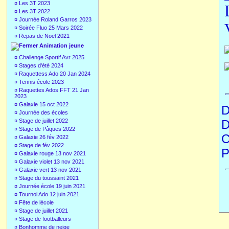
¤
Les 3T 2023
¤
Les 3T 2022
¤
Journée Roland Garros 2023
¤
Soirée Fluo 25 Mars 2022
¤
Repas de Noël 2021
Animation jeune
¤
Challenge Sportif Avr 2025
¤
Stages d'été 2024
¤
Raquettess Ado 20 Jan 2024
¤
Tennis école 2023
¤
Raquettes Ados FFT 21 Jan
2023
¤
Galaxie 15 oct 2022
D
¤
Journée des écoles
¤
Stage de juillet 2022
D
¤
Stage de Pâques 2022
C
¤
Galaxie 26 fév 2022
¤
Stage de fév 2022
P
¤
Galaxie rouge 13 nov 2021
¤
Galaxie violet 13 nov 2021
¤
Galaxie vert 13 nov 2021
¤
Stage du toussaint 2021
¤
Journée école 19 juin 2021
¤
Tournoi Ado 12 juin 2021
¤
Fête de lécole
¤
Stage de juillet 2021
¤
Stage de footballeurs
¤
Bonhomme de neige