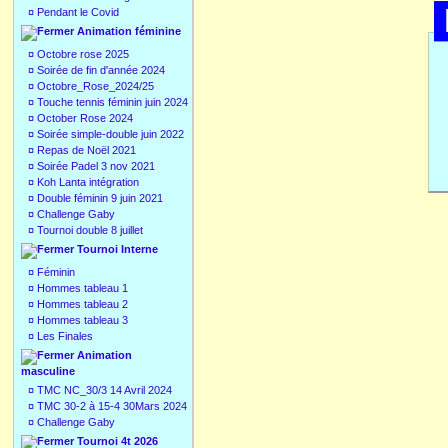
¤
Pendant le Covid
Animation féminine
¤
Octobre rose 2025
¤
Soirée de fin d'année 2024
¤
Octobre_Rose_2024/25
¤
Touche tennis féminin juin 2024
¤
October Rose 2024
¤
Soirée simple-double juin 2022
¤
Repas de Noël 2021
¤
Soirée Padel 3 nov 2021
¤
Koh Lanta intégration
¤
Double féminin 9 juin 2021
¤
Challenge Gaby
¤
Tournoi double 8 juillet
Tournoi Interne
¤
Féminin
¤
Hommes tableau 1
¤
Hommes tableau 2
¤
Hommes tableau 3
¤
Les Finales
Animation
masculine
¤
TMC NC_30/3 14 Avril 2024
¤
TMC 30-2 à 15-4 30Mars 2024
¤
Challenge Gaby
Tournoi 4t 2026